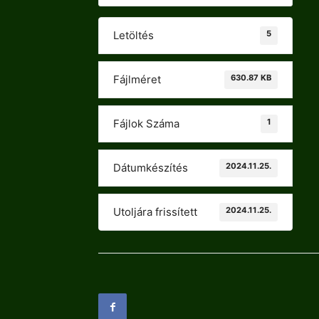
5
Letöltés
630.87 KB
Fájlméret
1
Fájlok Száma
2024.11.25.
Dátumkészítés
2024.11.25.
Utoljára frissített