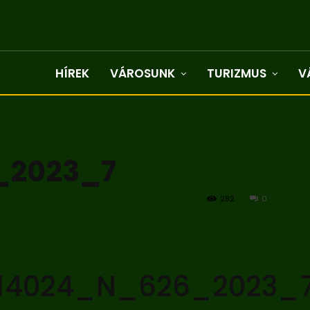
HÍREK
VÁROSUNK
TURIZMUS
V
_2023_7
282
0
14024_N_626_2023_