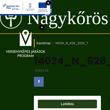
×
Nagykőrös
×
Kezdőlap
14024_N_626_2023_7
14024_N_626
2024.11.25.
Letöltés