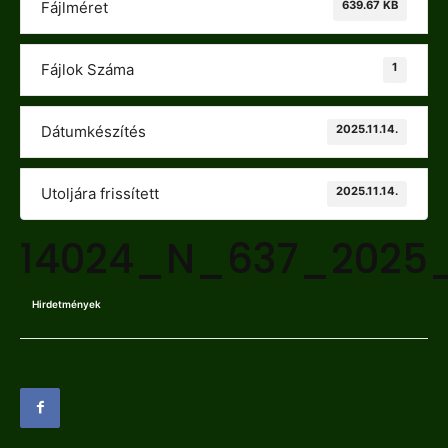
639.67 KB
Fájlméret
1
Fájlok Száma
2025.11.14.
Dátumkészítés
2025.11.14.
Utoljára frissített
14024_N_637_2025
Hirdetmények