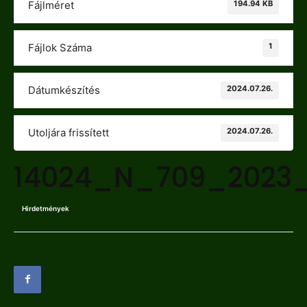
194.94 KB
Fájlméret
1
Fájlok Száma
2024.07.26.
Dátumkészítés
2024.07.26.
Utoljára frissített
14024_N_709_2023
Hirdetmények