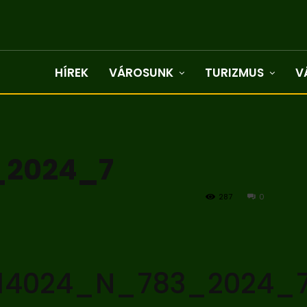
HÍREK
VÁROSUNK
TURIZMUS
V
_2024_7
287
0
14024_N_783_2024_