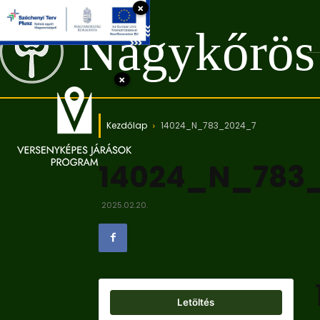
×
Nagykőrös
×
Kezdőlap
14024_N_783_2024_7
14024_N_783
2025.02.20.
Letöltés