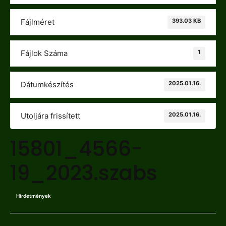
393.03 KB
Fájlméret
1
Fájlok Száma
2025.01.16.
Dátumkészítés
2025.01.16.
Utoljára frissített
15801_4566-
19_2023.szabs
Hirdetmények