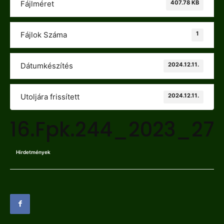
407.78 KB
Fájlméret
1
Fájlok Száma
2024.12.11.
Dátumkészítés
2024.12.11.
Utoljára frissített
16.Fpk.244_2023_27
Hirdetmények