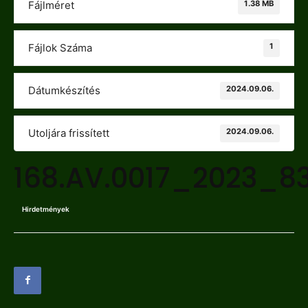
1.38 MB
Fájlméret
1
Fájlok Száma
2024.09.06.
Dátumkészítés
2024.09.06.
Utoljára frissített
168.AV.0017_2023_8
Hirdetmények