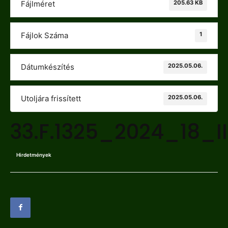
205.63 KB
Fájlméret
1
Fájlok Száma
2025.05.06.
Dátumkészítés
2025.05.06.
Utoljára frissített
33.F.1325_2024_18_II
Hirdetmények