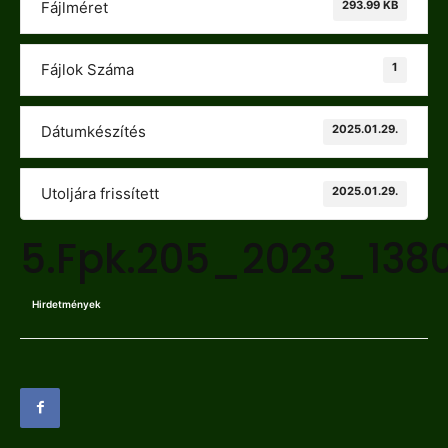
293.99 KB
Fájlméret
1
Fájlok Száma
2025.01.29.
Dátumkészítés
2025.01.29.
Utoljára frissített
5.Fpk.205_2023_138
Hirdetmények