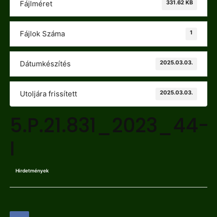
331.62 KB
Fájlméret
1
Fájlok Száma
2025.03.03.
Dátumkészítés
2025.03.03.
Utoljára frissített
5.P.21.831_2023_44-
I
Hirdetmények