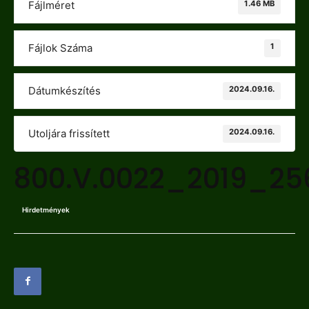
1.46 MB
Fájlméret
1
Fájlok Száma
2024.09.16.
Dátumkészítés
2024.09.16.
Utoljára frissített
800.V.0022_2019_25
Hirdetmények