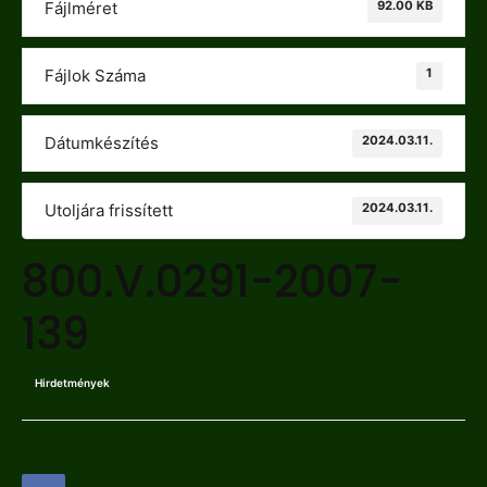
92.00 KB
Fájlméret
1
Fájlok Száma
2024.03.11.
Dátumkészítés
2024.03.11.
Utoljára frissített
800.V.0291-2007-
139
Hirdetmények