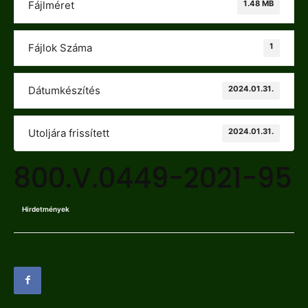
1.48 MB
Fájlméret
1
Fájlok Száma
2024.01.31.
Dátumkészítés
2024.01.31.
Utoljára frissített
800.V.0449-2021-95
Hirdetmények