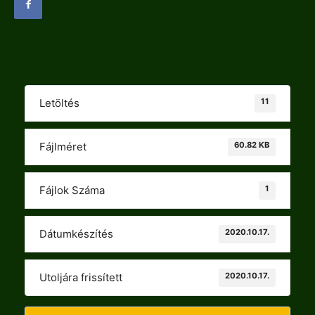
11
Letöltés
60.82 KB
Fájlméret
1
Fájlok Száma
2020.10.17.
Dátumkészítés
2020.10.17.
Utoljára frissített