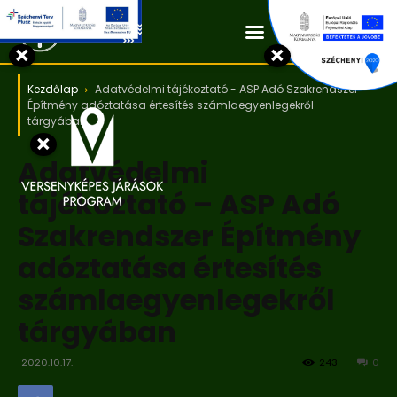
Kapcsolat
×
×
Kezdőlap
Adatvédelmi tájékoztató - ASP Adó Szakrendszer
Építmény adóztatása értesítés számlaegyenlegekről
tárgyában
×
Adatvédelmi
tájékoztató – ASP Adó
Szakrendszer Építmény
adóztatása értesítés
számlaegyenlegekről
tárgyában
2020.10.17.
243
0