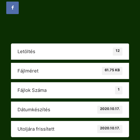
12
Letöltés
61.75 KB
Fájlméret
1
Fájlok Száma
2020.10.17.
Dátumkészítés
2020.10.17.
Utoljára frissített