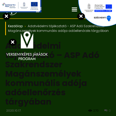
Kapcsolat
×
×
Kezdőlap
Adatvédelmi tájékoztató - ASP Adó Szakrendszer
Magánszemélyek kommunális adója adóellenőrzés tárgyában
×
Adatvédelmi
tájékoztató – ASP Adó
Szakrendszer
Magánszemélyek
kommunális adója
adóellenőrzés
tárgyában
2020.10.17.
270
0