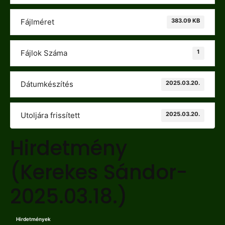
383.09 KB
Fájlméret
1
Fájlok Száma
2025.03.20.
Dátumkészítés
2025.03.20.
Utoljára frissített
Hirdetmény
(Kerekes Sándor-
2025.03.18.)
Hirdetmények