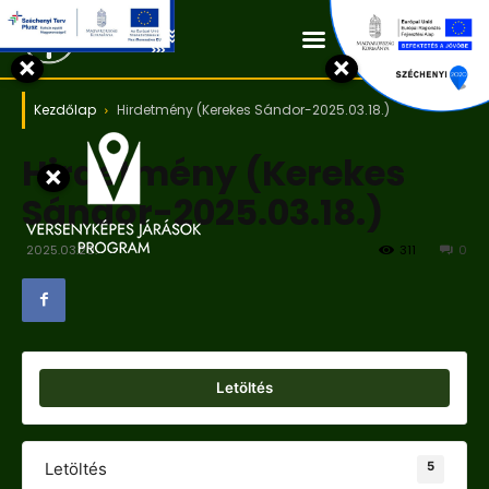
Kapcsolat
×
×
Kezdőlap
Hirdetmény (Kerekes Sándor-2025.03.18.)
Hirdetmény (Kerekes
×
Sándor-2025.03.18.)
2025.03.20.
311
0
Letöltés
5
Letöltés