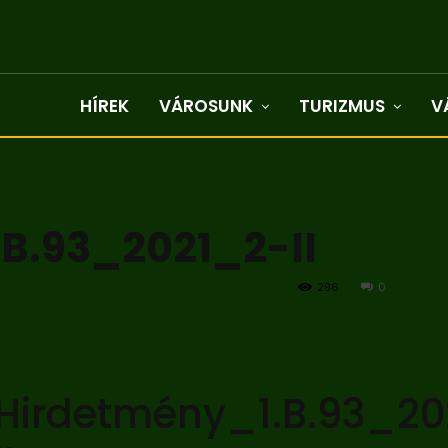
HÍREK
VÁROSUNK
TURIZMUS
V
B.93_2021_2-II
296
0
Hirdetmény_1.B.93_20