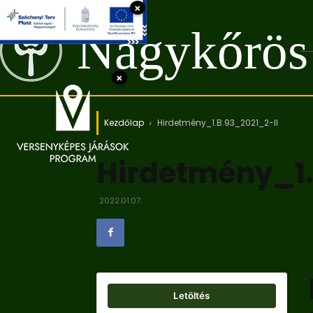
×
Nagykőrös
×
Kezdőlap
Hirdetmény_1.B.93_2021_2-II
Hirdetmény_1.
2022.01.07.
Letöltés