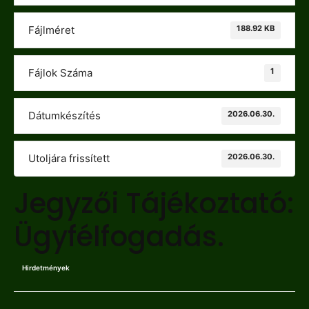
188.92 KB
Fájlméret
1
Fájlok Száma
2026.06.30.
Dátumkészítés
2026.06.30.
Utoljára frissített
Jegyzői Tájékoztató:
Ügyfélfogadás.
Hirdetmények