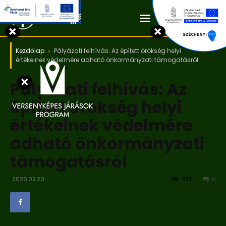
Kapcsolat
×
×
Kezdőlap
Pályázati felhívás: Az épített örökség helyi
értékeinek védelmére adható önkormányzati támogatásról
×
Pályázati felhívás: Az
épített örökség helyi
értékeinek védelmére
adható önkormányzati
támogatásról
2026.02.20.
492
0