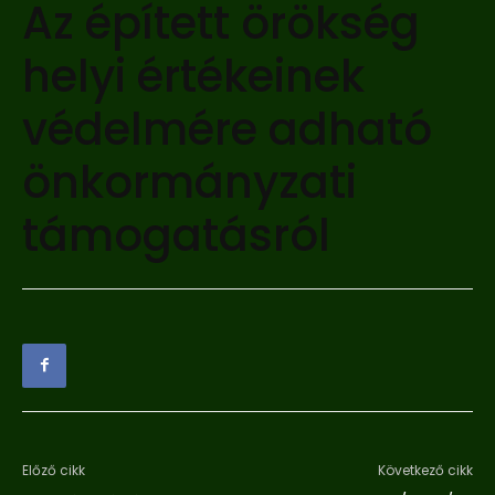
Az épített örökség
helyi értékeinek
védelmére adható
önkormányzati
támogatásról
Előző cikk
Következő cikk