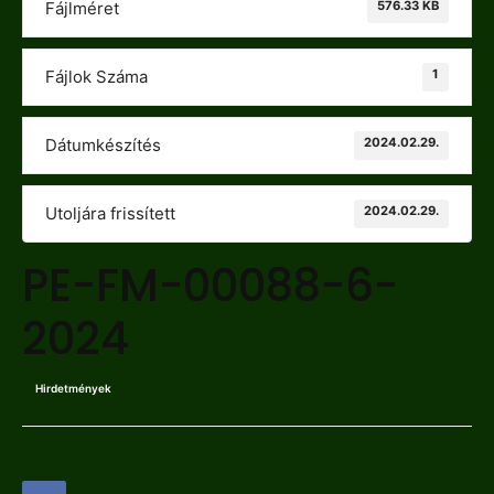
576.33 KB
Fájlméret
1
Fájlok Száma
2024.02.29.
Dátumkészítés
2024.02.29.
Utoljára frissített
PE-FM-00088-6-
2024
Hirdetmények