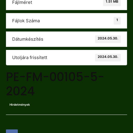
1.51 MB
Fájlméret
1
Fájlok Száma
2024.05.30.
Dátumkészítés
2024.05.30.
Utoljára frissített
PE-FM-00105-5-
2024
Hirdetmények