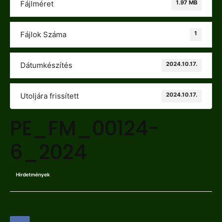
1.97 MB
Fájlméret
1
Fájlok Száma
2024.10.17.
Dátumkészítés
2024.10.17.
Utoljára frissített
PE_FM_00124-
6_2024
Hirdetmények