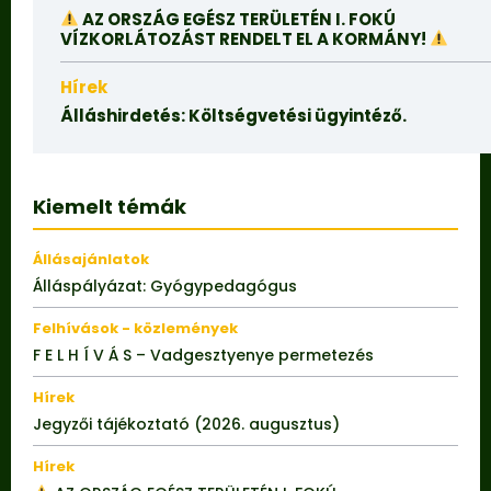
AZ ORSZÁG EGÉSZ TERÜLETÉN I. FOKÚ
VÍZKORLÁTOZÁST RENDELT EL A KORMÁNY!
Hírek
Álláshirdetés: Költségvetési ügyintéző.
Kiemelt témák
Állásajánlatok
Álláspályázat: Gyógypedagógus
Felhívások - közlemények
F E L H Í V Á S – Vadgesztyenye permetezés
Hírek
Jegyzői tájékoztató (2026. augusztus)
Hírek