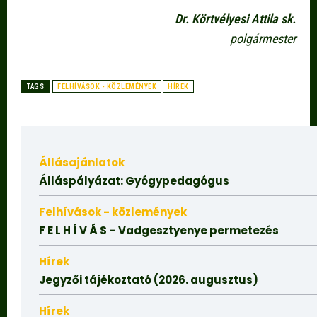
Dr. Körtvélyesi Attila sk.
polgármester
TAGS
FELHÍVÁSOK - KÖZLEMÉNYEK
HÍREK
Állásajánlatok
Álláspályázat: Gyógypedagógus
Felhívások - közlemények
F E L H Í V Á S – Vadgesztyenye permetezés
Hírek
Jegyzői tájékoztató (2026. augusztus)
Hírek