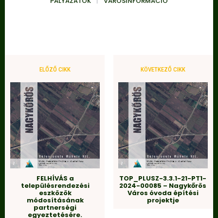
PÁLYÁZATOK
VÁROSINFORMÁCIÓ
ELŐZŐ CIKK
KÖVETKEZŐ CIKK
FELHÍVÁS a
TOP_PLUSZ-3.3.1-21-PT1-
településrendezési
2024-00085 – Nagykőrös
eszközök
Város óvoda építési
módosításának
projektje
partnerségi
egyeztetésére.