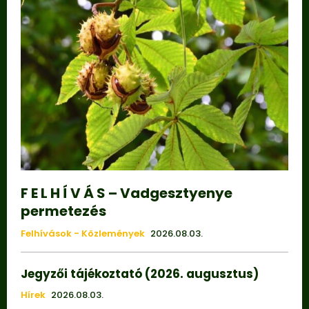
F E L H Í V Á S – Vadgesztyenye
permetezés
Felhívások - Közlemények
2026.08.03.
Jegyzői tájékoztató (2026. augusztus)
Hírek
2026.08.03.