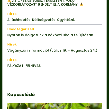
AZ ORSZÁG EGÉSZ TERÜLETÉN I. FOKÚ
VÍZKORLÁTOZÁST RENDELT EL A KORMÁNY!
Hírek
Álláshirdetés: Költségvetési ügyintéző.
Uncategorized
Nyáron is dolgozunk a Rákóczi iskola felújításán
Hírek
Vágányzári információ! (Július 19. – Augusztus 24.)
Hírek
PÁLYÁZATI FELHÍVÁS
Kapcsolódó