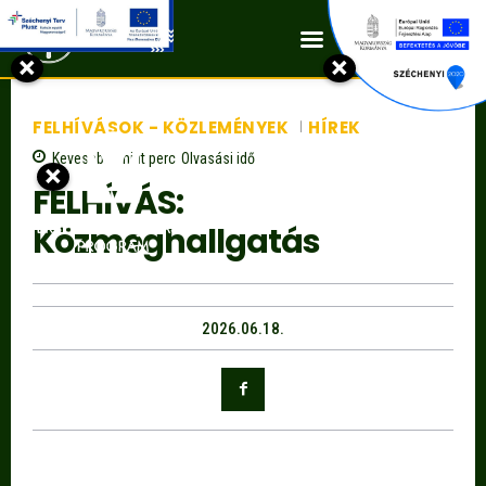
Kapcsolat
×
×
FELHÍVÁSOK - KÖZLEMÉNYEK
HÍREK
Kevesebb, mint
perc
Olvasási idő
×
FELHÍVÁS:
Közmeghallgatás
2026.06.18.