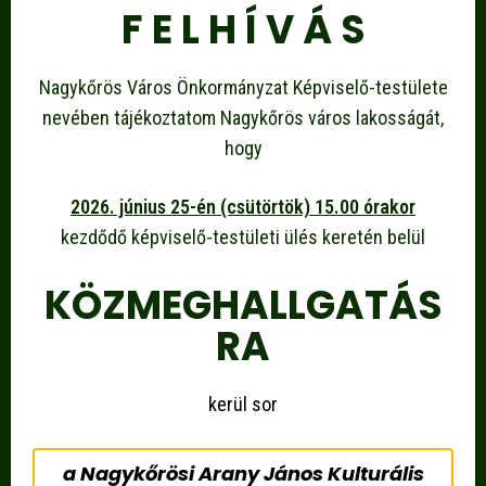
F E L H Í V Á S
Nagykőrös Város Önkormányzat Képviselő-testülete
nevében tájékoztatom Nagykőrös város lakosságát,
hogy
2026. június 25-én (csütörtök) 15.00 órakor
kezdődő képviselő-testületi ülés keretén belül
KÖZMEGHALLGATÁS
RA
kerül sor
a Nagykőrösi Arany János Kulturális