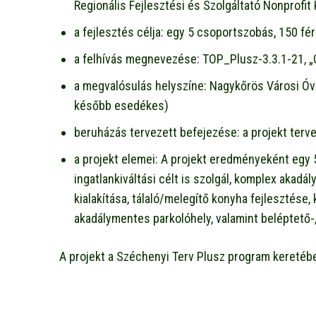
Regionális Fejlesztési és Szolgáltató Nonprofit
a fejlesztés célja: egy 5 csoportszobás, 150 fé
a felhívás megnevezése: TOP_Plusz-3.3.1-21, „
a megvalósulás helyszíne: Nagykőrös Városi Óv
később esedékes)
beruházás tervezett befejezése: a projekt terve
a projekt elemei: A projekt eredményeként egy 
ingatlankiváltási célt is szolgál, komplex aka
kialakítása, tálaló/melegítő konyha fejlesztése
akadálymentes parkolóhely, valamint beléptető-
A projekt a Széchenyi Terv Plusz program keretéb