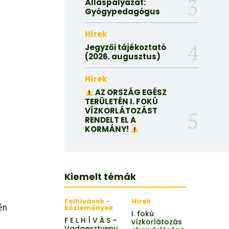
Álláspályázat:
Gyógypedagógus
Hírek
Jegyzői tájékoztató
(2026. augusztus)
Hírek
AZ ORSZÁG EGÉSZ
TERÜLETÉN I. FOKÚ
VÍZKORLÁTOZÁST
RENDELT EL A
KORMÁNY!
Kiemelt témák
Felhívások -
Hírek
én
közlemények
I. fokú
F E L H Í V Á S –
vízkorlátozás
Vadgesztyeny