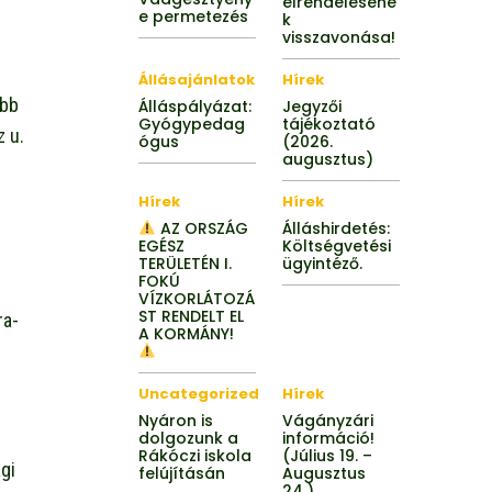
elrendeléséne
e permetezés
k
visszavonása!
Állásajánlatok
Hírek
őbb
Álláspályázat:
Jegyzői
Gyógypedag
tájékoztató
z u.
ógus
(2026.
augusztus)
Hírek
Hírek
AZ ORSZÁG
Álláshirdetés:
EGÉSZ
Költségvetési
TERÜLETÉN I.
ügyintéző.
FOKÚ
VÍZKORLÁTOZÁ
ST RENDELT EL
ra-
A KORMÁNY!
Uncategorized
Hírek
Nyáron is
Vágányzári
dolgozunk a
információ!
Rákóczi iskola
(Július 19. –
gi
felújításán
Augusztus
24.)