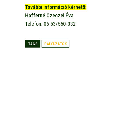
További információ kérhető:
Hofferné Czeczei Éva
Telefon: 06 53/550-332
TAGS
PÁLYÁZATOK