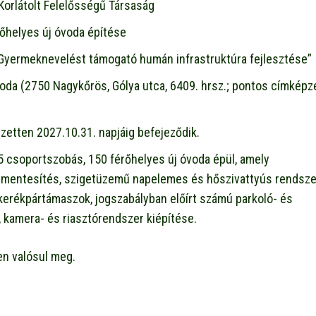
 Korlátolt Felelősségű Társaság
rőhelyes új óvoda építése
Gyermeknevelést támogató humán infrastruktúra fejlesztése”
oda (2750 Nagykőrös, Gólya utca, 6409. hrsz.; pontos címképz
zetten 2027.10.31. napjáig befejeződik.
5 csoportszobás, 150 férőhelyes új óvoda épül, amely
dálymentesítés, szigetüzemű napelemes és hőszivattyús rendsze
, kerékpártámaszok, jogszabályban előírt számú parkoló- és
, kamera- és riasztórendszer kiépítése.
en valósul meg.