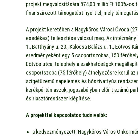
projekt megvalósítására 874,00 millió Ft 100%-os t
finanszírozott támogatást nyert el, mely támogatás 
A projekt keretében a Nagykőrös Városi Óvoda (27
esedékes) fejlesztése valósul meg. Az intézmény je
1., Batthyány u. 20., Kalocsa Balázs u. 1., Eötvös Kár
eredményeként egy 5 csoportszobás, 150 férőhelyes 
Eötvös utcai telephely a szakhatóságok megállapít
csoportszoba (75 férőhely) áthelyezésre kerül az
szigetüzemű napelemes és hőszivattyús rendszer ki
kerékpártámaszok, jogszabályban előírt számú park
és riasztórendszer kiépítése.
A projekttel kapcsolatos tudnivalók:
a kedvezményezett: Nagykőrös Város Önkormán