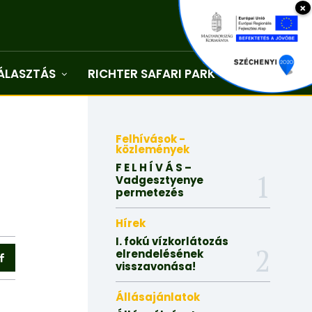
×
ÁLASZTÁS
RICHTER SAFARI PARK
Kapcsolat
Felhívások -
közlemények
F E L H Í V Á S –
Vadgesztyenye
permetezés
Hírek
I. fokú vízkorlátozás
elrendelésének
visszavonása!
Állásajánlatok