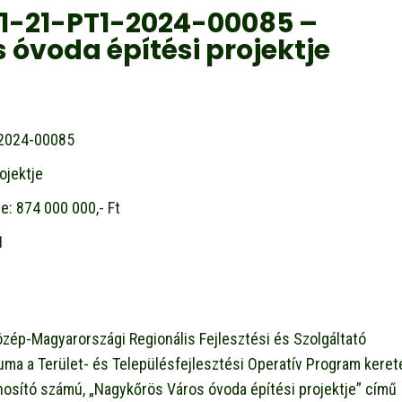
1-21-PT1-2024-00085 –
óvoda építési projektje
-2024-00085
ojektje
: 874 000 000,- Ft
1
ép-Magyarországi Regionális Fejlesztési és Szolgáltató
uma a Terület- és Településfejlesztési Operatív Program keret
sító számú, „Nagykőrös Város óvoda építési projektje” című