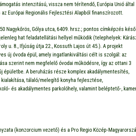
ámogatás intenzitású, vissza nem térítendő, Európia Unió által
az Európai Regionális Fejlesztési Alapból finanszírozott.
50 Nagykőrös, Gólya utca, 6409. hrsz.; pontos címképzés kés
lenleg hat feladatellátási hellyel működik (telephelyek: Kárás
oly u. 8., Ifjúság útja 22., Kossuth Lajos út 45.). A projekt
új óvoda épül, amely ingatlankiváltási célt is szolgál: az
ása szerint nem megfelelő óvodai működésre, így az ottani 3
 új épületbe. A beruházás része komplex akadálymentesítés,
alakítása, tálaló/melegítő konyha fejlesztése,
oló- és akadálymentes parkolóhely, valamint beléptető-, kame
yzata (konzorcium vezető) és a Pro Regio Közép-Magyarorszá