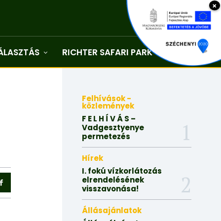
×
ÁLASZTÁS
RICHTER SAFARI PARK
Kapcsolat
Felhívások -
közlemények
F E L H Í V Á S –
Vadgesztyenye
permetezés
Hírek
I. fokú vízkorlátozás
elrendelésének
visszavonása!
Állásajánlatok