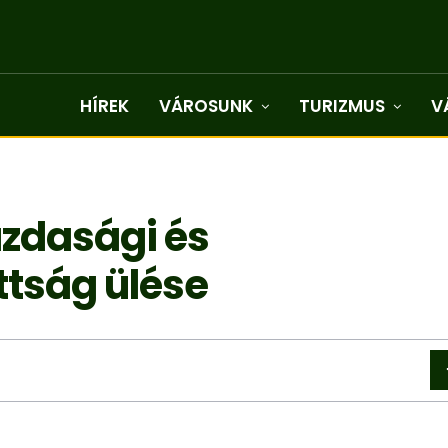
HÍREK
VÁROSUNK
TURIZMUS
V
azdasági és
ttság ülése