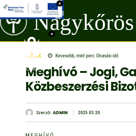
×
Nagykőrös
×
HÍREK
Kevesebb, mint
perc
Olvasási idő
Meghívó – Jogi, G
Közbeszerzési Bizo
Szerző:
ADMIN
2025.03.20.
M E G H Í V Ó