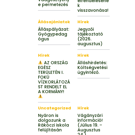
elrendeléséne
e permetezés
k
visszavonása!
Állásajánlatok
Hírek
Álláspályázat:
Jegyzői
Gyógypedag
tájékoztató
ógus
(2026.
augusztus)
Hírek
Hírek
AZ ORSZÁG
Álláshirdetés:
EGÉSZ
Költségvetési
TERÜLETÉN I.
ügyintéző.
FOKÚ
VÍZKORLÁTOZÁ
ST RENDELT EL
A KORMÁNY!
Uncategorized
Hírek
Nyáron is
Vágányzári
dolgozunk a
információ!
Rákóczi iskola
(Július 19. –
felújításán
Augusztus
24.)