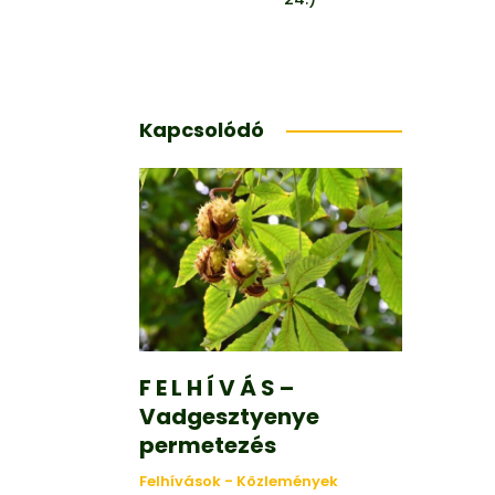
Kapcsolódó
F E L H Í V Á S –
Vadgesztyenye
permetezés
Felhívások - Közlemények