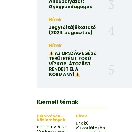
Álláspályázat:
Gyógypedagógus
Hírek
Jegyzői tájékoztató
(2026. augusztus)
Hírek
AZ ORSZÁG EGÉSZ
TERÜLETÉN I. FOKÚ
VÍZKORLÁTOZÁST
RENDELT EL A
KORMÁNY!
Kiemelt témák
Felhívások -
Hírek
közlemények
I. fokú
F E L H Í V Á S –
vízkorlátozás
Vadgesztyeny