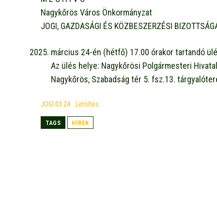
Nagykőrös Város Önkormányzat
JOGI, GAZDASÁGI ÉS KÖZBESZERZÉSI BIZOTTSÁ
március 24-én (hétfő) 17.00 órakor tartandó ül
Az ülés helye: Nagykőrösi Polgármesteri Hivata
Nagykőrös, Szabadság tér 5. fsz.13. tárgyalóte
JOGI 03.24
Letöltés
TAGS
HÍREK