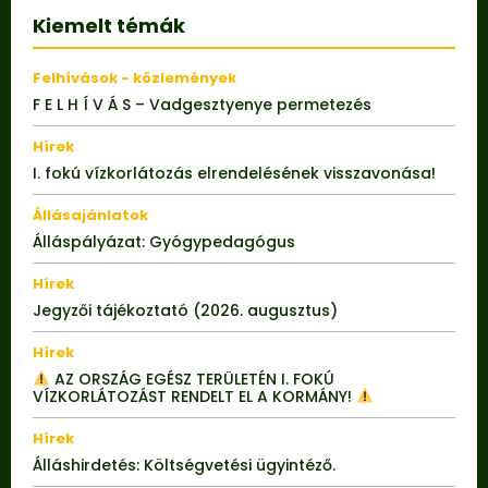
Kiemelt témák
Felhívások - közlemények
F E L H Í V Á S – Vadgesztyenye permetezés
Hírek
I. fokú vízkorlátozás elrendelésének visszavonása!
Állásajánlatok
Álláspályázat: Gyógypedagógus
Hírek
Jegyzői tájékoztató (2026. augusztus)
Hírek
AZ ORSZÁG EGÉSZ TERÜLETÉN I. FOKÚ
VÍZKORLÁTOZÁST RENDELT EL A KORMÁNY!
Hírek
Álláshirdetés: Költségvetési ügyintéző.