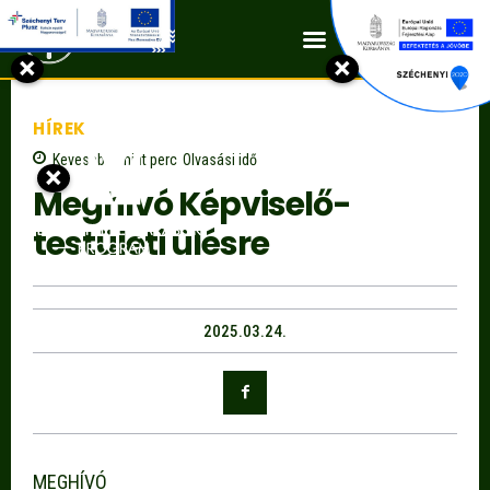
Kapcsolat
×
×
HÍREK
Kevesebb, mint
perc
Olvasási idő
×
Meghívó Képviselő-
testületi ülésre
2025.03.24.
MEGHÍVÓ