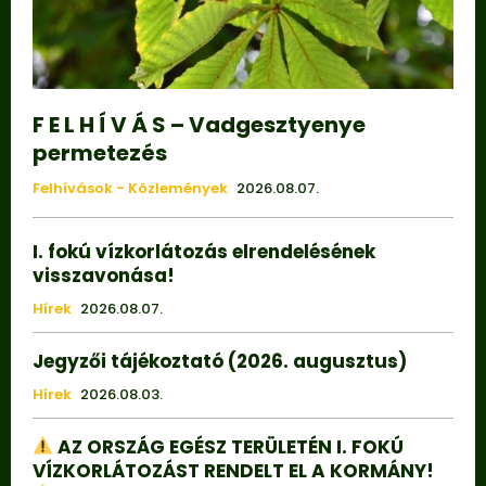
F E L H Í V Á S – Vadgesztyenye
permetezés
Felhívások - Közlemények
2026.08.07.
I. fokú vízkorlátozás elrendelésének
visszavonása!
Hírek
2026.08.07.
Jegyzői tájékoztató (2026. augusztus)
Hírek
2026.08.03.
AZ ORSZÁG EGÉSZ TERÜLETÉN I. FOKÚ
VÍZKORLÁTOZÁST RENDELT EL A KORMÁNY!