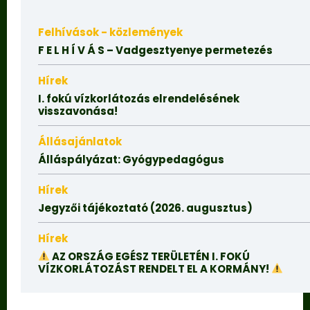
Felhívások - közlemények
F E L H Í V Á S – Vadgesztyenye permetezés
Hírek
I. fokú vízkorlátozás elrendelésének
visszavonása!
Állásajánlatok
Álláspályázat: Gyógypedagógus
Hírek
Jegyzői tájékoztató (2026. augusztus)
Hírek
AZ ORSZÁG EGÉSZ TERÜLETÉN I. FOKÚ
VÍZKORLÁTOZÁST RENDELT EL A KORMÁNY!