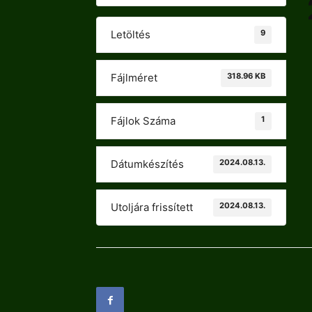
9
Letöltés
318.96 KB
Fájlméret
1
Fájlok Száma
2024.08.13.
Dátumkészítés
2024.08.13.
Utoljára frissített