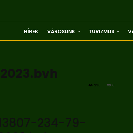
HÍREK
VÁROSUNK
TURIZMUS
V
-2023.bvh
290
0
13807-234-79-