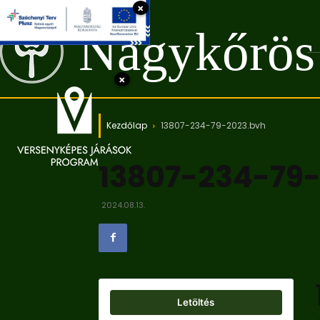
×
Nagykőrös
×
Kezdőlap
13807-234-79-2023.bvh
13807-234-79
2024.08.13.
Letöltés