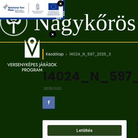
×
Nagykőrös
×
Kezdőlap
14024_N_597_2025_3
14024_N_597
2025.11.02.
Letöltés