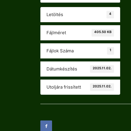
4
Letöltés
405.50 KB
Fájlméret
1
Fájlok Száma
2025.11.02.
Dátumkészítés
2025.11.02.
Utoljára frissített