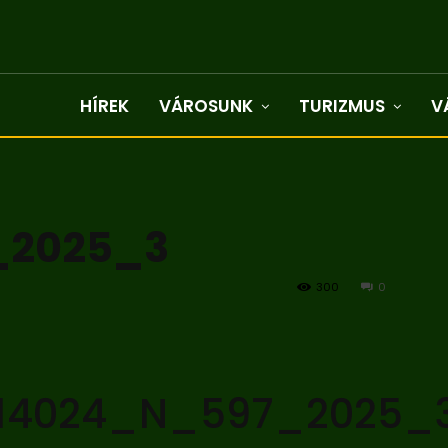
HÍREK
VÁROSUNK
TURIZMUS
V
_2025_3
300
0
14024_N_597_2025_