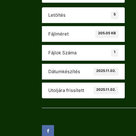
5
Letöltés
205.05 KB
Fájlméret
1
Fájlok Száma
2025.11.02.
Dátumkészítés
2025.11.02.
Utoljára frissített