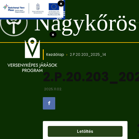
×
Nagykőrös
×
Kezdőlap
2.P.20.203_2025_14
2.P.20.203_20
2025.11.02.
Letöltés