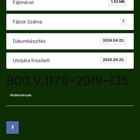
1.53 MB
Fájlméret
1
Fájlok Száma
2024.04.22.
Dátumkészítés
2024.04.22.
Utoljára frissített
800.V.1175-2019-135
Hirdetmények