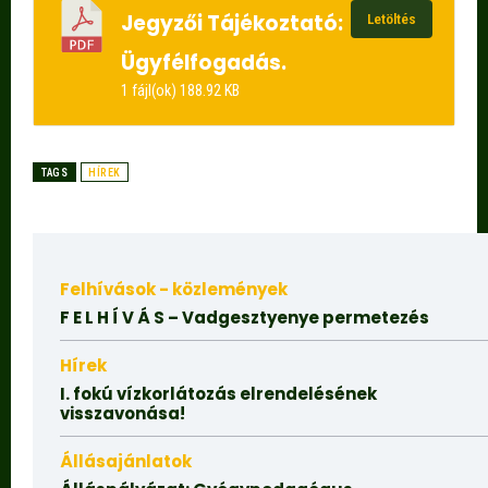
Jegyzői Tájékoztató:
Letöltés
Ügyfélfogadás.
1 fájl(ok)
188.92 KB
TAGS
HÍREK
Felhívások - közlemények
F E L H Í V Á S – Vadgesztyenye permetezés
Hírek
I. fokú vízkorlátozás elrendelésének
visszavonása!
Állásajánlatok