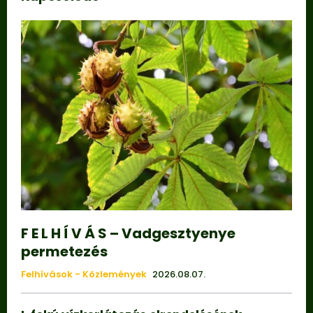
F E L H Í V Á S – Vadgesztyenye
permetezés
Felhívások - Közlemények
2026.08.07.