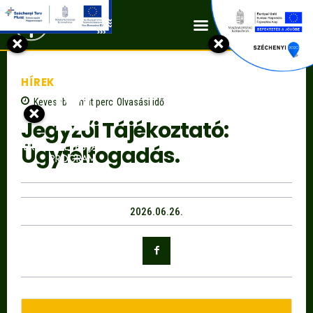
Kapcsolat
×
×
HÍREK
Kevesebb, mint
perc
Olvasási idő
×
Jegyzői Tájékoztató:
Ügyfélfogadás.
2026.06.26.