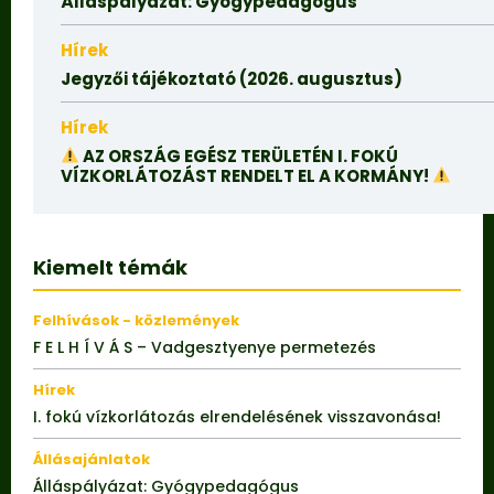
Álláspályázat: Gyógypedagógus
Hírek
Jegyzői tájékoztató (2026. augusztus)
Hírek
AZ ORSZÁG EGÉSZ TERÜLETÉN I. FOKÚ
VÍZKORLÁTOZÁST RENDELT EL A KORMÁNY!
Kiemelt témák
Felhívások - közlemények
F E L H Í V Á S – Vadgesztyenye permetezés
Hírek
I. fokú vízkorlátozás elrendelésének visszavonása!
Állásajánlatok
Álláspályázat: Gyógypedagógus