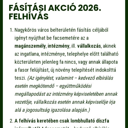
FÁSÍTÁSI AKCIÓ 2026.
FELHÍVÁS
Nagykőrös város belterületén fásítás céljából
igényt nyújthat be facsemetére az a
magánszemély
,
intézmény
, ill.
vállalkozás
, akinek
az ingatlana, intézménye, telephelye előtt található
közterületen jelenleg fa nincs, vagy annak állapota
a fasor felújítást, új növény telepítését indokolttá
teszi.
(Az igénylést, valamint – kedvező elbírálás
esetén megkötendő – együttműködési
megállapodást az intézmény képviseletében annak
vezetője, vállalkozás esetén annak képviselője írja
alá a jogosultság igazolása alapján.)
A felhívás keretében csak lombhullató díszfa