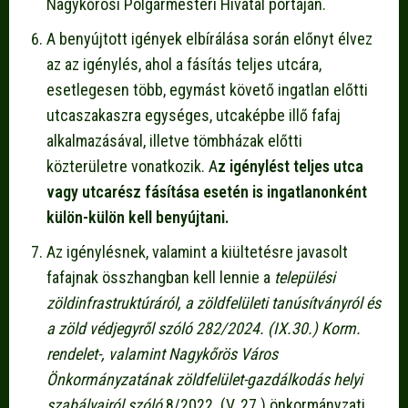
Nagykőrösi Polgármesteri Hivatal portáján.
A benyújtott igények elbírálása során előnyt élvez
az az igénylés, ahol a fásítás teljes utcára,
esetlegesen több, egymást követő ingatlan előtti
utcaszakaszra egységes, utcaképbe illő fafaj
alkalmazásával, illetve tömbházak előtti
közterületre vonatkozik. A
z igénylést teljes utca
vagy utcarész fásítása esetén is ingatlanonként
külön-külön kell benyújtani.
Az igénylésnek, valamint a kiültetésre javasolt
fafajnak összhangban kell lennie a
települési
zöldinfrastruktúráról, a zöldfelületi tanúsítványról és
a zöld védjegyről szóló 282/2024. (IX.30.) Korm.
rendelet-, valamint Nagykőrös Város
Önkormányzatának zöldfelület-gazdálkodás helyi
szabályairól szóló
8/2022. (V. 27.) önkormányzati