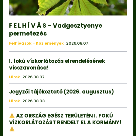
F E L H Í V Á S – Vadgesztyenye
permetezés
Felhívások - Közlemények
2026.08.07.
I. fokú vízkorlátozás elrendelésének
visszavonása!
Hírek
2026.08.07.
Jegyzői tájékoztató (2026. augusztus)
Hírek
2026.08.03.
AZ ORSZÁG EGÉSZ TERÜLETÉN I. FOKÚ
VÍZKORLÁTOZÁST RENDELT EL A KORMÁNY!