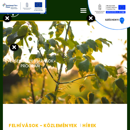
Kapcsolat
×
×
×
FELHÍVÁSOK - KÖZLEMÉNYEK
HÍREK