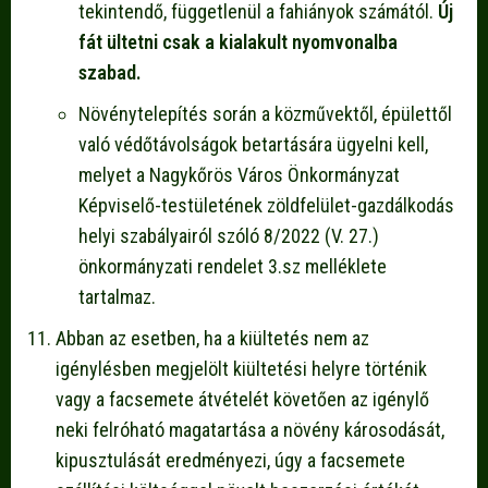
tekintendő, függetlenül a fahiányok számától.
Új
fát ültetni csak a kialakult nyomvonalba
szabad.
Növénytelepítés során a közművektől, épülettől
való védőtávolságok betartására ügyelni kell,
melyet a Nagykőrös Város Önkormányzat
Képviselő-testületének zöldfelület-gazdálkodás
helyi szabályairól szóló 8/2022 (V. 27.)
önkormányzati rendelet 3.sz melléklete
tartalmaz.
Abban az esetben, ha a kiültetés nem az
igénylésben megjelölt kiültetési helyre történik
vagy a facsemete átvételét követően az igénylő
neki felróható magatartása a növény károsodását,
kipusztulását eredményezi, úgy a facsemete