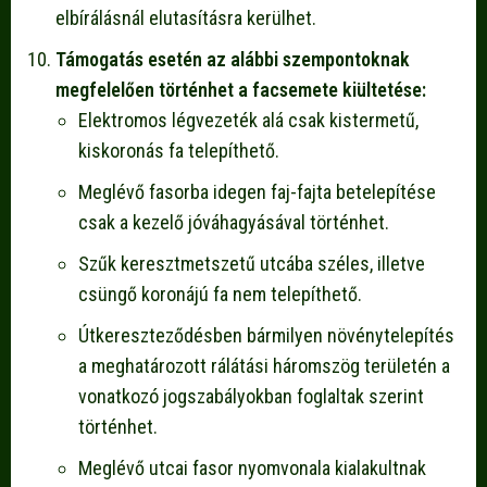
elbírálásnál elutasításra kerülhet.
Támogatás esetén az alábbi szempontoknak
megfelelően történhet a facsemete kiültetése:
Elektromos légvezeték alá csak kistermetű,
kiskoronás fa telepíthető.
Meglévő fasorba idegen faj-fajta betelepítése
csak a kezelő jóváhagyásával történhet.
Szűk keresztmetszetű utcába széles, illetve
csüngő koronájú fa nem telepíthető.
Útkereszteződésben bármilyen növénytelepítés
a meghatározott rálátási háromszög területén a
vonatkozó jogszabályokban foglaltak szerint
történhet.
Meglévő utcai fasor nyomvonala kialakultnak