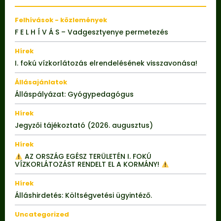
Felhívások - közlemények
F E L H Í V Á S – Vadgesztyenye permetezés
Hírek
I. fokú vízkorlátozás elrendelésének visszavonása!
Állásajánlatok
Álláspályázat: Gyógypedagógus
Hírek
Jegyzői tájékoztató (2026. augusztus)
Hírek
AZ ORSZÁG EGÉSZ TERÜLETÉN I. FOKÚ
VÍZKORLÁTOZÁST RENDELT EL A KORMÁNY!
Hírek
Álláshirdetés: Költségvetési ügyintéző.
Uncategorized