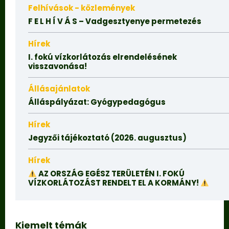
Felhívások - közlemények
F E L H Í V Á S – Vadgesztyenye permetezés
Hírek
I. fokú vízkorlátozás elrendelésének
visszavonása!
Állásajánlatok
Álláspályázat: Gyógypedagógus
Hírek
Jegyzői tájékoztató (2026. augusztus)
Hírek
AZ ORSZÁG EGÉSZ TERÜLETÉN I. FOKÚ
VÍZKORLÁTOZÁST RENDELT EL A KORMÁNY!
Kiemelt témák