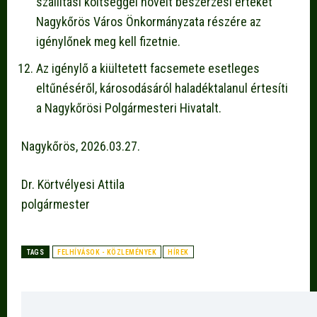
szállítási költséggel növelt beszerzési értékét
Nagykőrös Város Önkormányzata részére az
igénylőnek meg kell fizetnie.
Az igénylő a kiültetett facsemete esetleges
eltűnéséről, károsodásáról haladéktalanul értesíti
a Nagykőrösi Polgármesteri Hivatalt.
Nagykőrös, 2026.03.27.
Dr. Körtvélyesi Attila
polgármester
TAGS
FELHÍVÁSOK - KÖZLEMÉNYEK
HÍREK