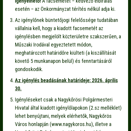
igényelhető!
A facsemetét – kedvező elbírálás
esetén – az Önkormányzat térítés nélkül adja ki.
Az igénylőnek büntetőjogi felelőssége tudatában
vállalnia kell, hogy a kiadott facsemetét az
igénylésben megjelölt közterületre szakszerűen, a
Műszaki Irodával egyeztetett módon,
meghatározott határidőre kiülteti (a kiszállítását
követő 5 munkanapon belül) és fenntartásáról
gondoskodik.
Az igénylés beadásának határideje: 2026. április
30.
Igényléseket csak a Nagykőrösi Polgármesteri
Hivatal által kiadott igénylőlapokon (2.sz melléklet)
lehet benyújtani, melyek elérhetők, Nagykőrös
Város honlapján (www.nagykoros.hu), illetve a